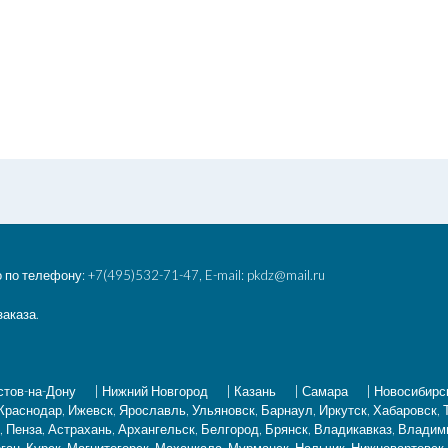
 по телефону: +7(495)532-71-47, E-mail: pkdz@mail.ru
заказа.
стов-на-Дону
|
Нижний Новгород
|
Казань
|
Самара
|
Новосибирс
 Краснодар, Ижевск, Ярославль, Ульяновск, Барнаул, Иркутск, Хабаровск,
 Пенза, Астрахань, Архангельск, Белгород, Брянск, Владикавказ, Владим
ган, Курск, Магнитогорск, Махачкала, Мурманск, Нальчик, Нижневартовск,