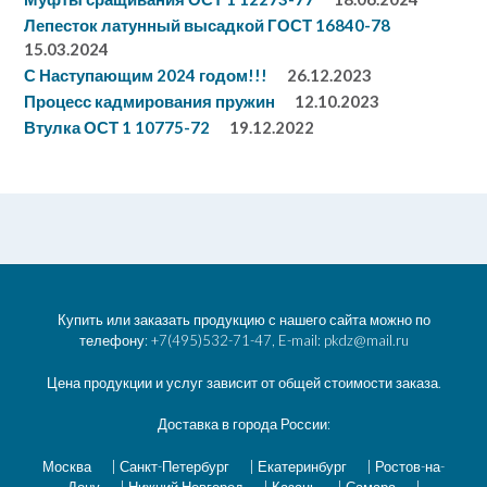
Лепесток латунный высадкой ГОСТ 16840-78
15.03.2024
С Наступающим 2024 годом!!!
26.12.2023
Процесс кадмирования пружин
12.10.2023
Втулка ОСТ 1 10775-72
19.12.2022
Купить или заказать продукцию с нашего сайта можно по
телефону: +7(495)532-71-47, E-mail: pkdz@mail.ru
Цена продукции и услуг зависит от общей стоимости заказа.
Доставка в города России:
Москва
|
Санкт-Петербург
|
Екатеринбург
|
Ростов-на-
Дону
|
Нижний Новгород
|
Казань
|
Самара
|