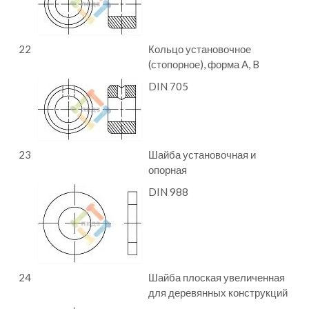
22
Кольцо установочное
(стопорное), форма A, B
DIN 705
23
Шайба установочная и
опорная
DIN 988
24
Шайба плоская увеличенная
для деревянных конструкций