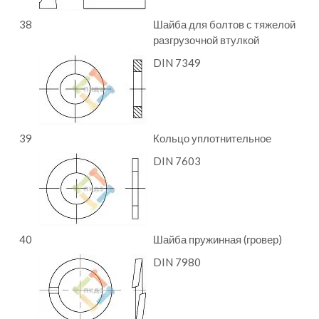
38
Шайба для болтов с тяжелой
разгрузочной втулкой
DIN 7349
39
Кольцо уплотнительное
DIN 7603
40
Шайба пружинная (гровер)
DIN 7980