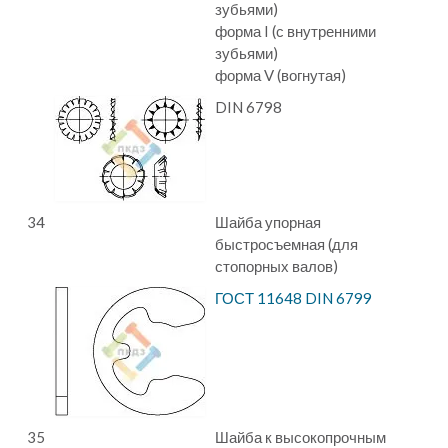
зубьями)
форма I (с внутренними
зубьями)
форма V (вогнутая)
DIN 6798
34
Шайба упорная
быстросъемная (для
стопорных валов)
ГОСТ 11648 DIN 6799
35
Шайба к высокопрочным