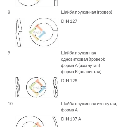
8
Шайба пружинная (гровер)
DIN 127
9
Шайба пружинная
одновитковая (гровер):
форма A (изогнутая)
форма B (волнистая)
DIN 128
10
Шайба пружинная изогнутая,
форма A
DIN 137 A