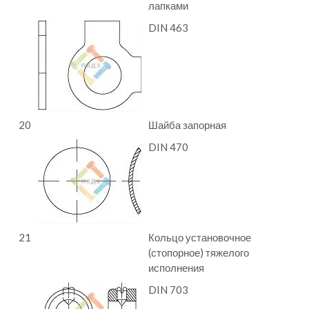
лапками
DIN 463
20
Шайба запорная
DIN 470
21
Кольцо установочное
(стопорное) тяжелого
исполнения
DIN 703