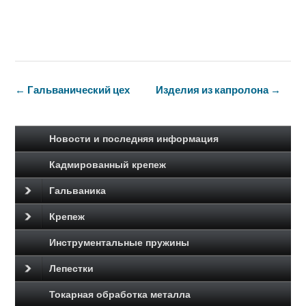
Навигация
←
Гальванический цех
Изделия из капролона
→
по
записям
Новости и последняя информация
Кадмированный крепеж
Гальваника
Крепеж
Инструментальные пружины
Лепестки
Токарная обработка металла