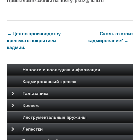
Присылайте заявки на почту: pkdz@mail.ru
Навигация
←
Цех по производству
Сколько стоит
по
крепежа с покрытием
кадмирование?
→
записям
кадмий.
Новости и последняя информация
Кадмированный крепеж
Гальваника
Крепеж
Инструментальные пружины
Лепестки